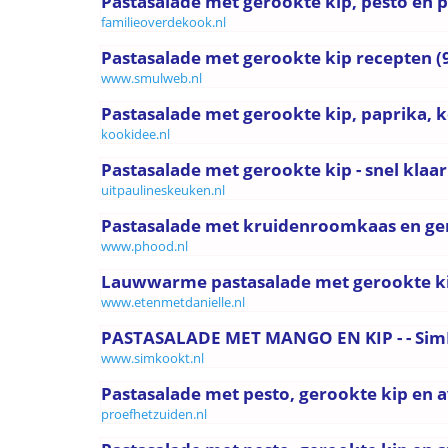
Pastasalade met gerookte kip, pesto en 
familieoverdekook.nl
Pastasalade met gerookte kip recepten (
www.smulweb.nl
Pastasalade met gerookte kip, paprika,
kookidee.nl
Pastasalade met gerookte kip - snel klaar -
uitpaulineskeuken.nl
Pastasalade met kruidenroomkaas en gero
www.phood.nl
Lauwwarme pastasalade met gerookte kip
www.etenmetdanielle.nl
PASTASALADE MET MANGO EN KIP - - Si
www.simkookt.nl
Pastasalade met pesto, gerookte kip en av
proefhetzuiden.nl