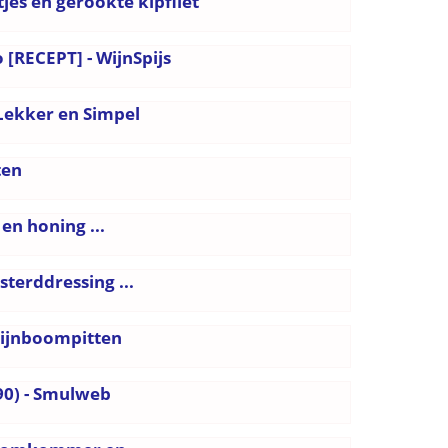
s en gerookte kipfilet
 [RECEPT] - WijnSpijs
 Lekker en Simpel
ten
en honing ...
terddressing ...
pijnboompitten
90) - Smulweb