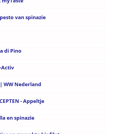
t myTaste
 pesto van spinazie
a di Pino
-Activ
n | WW Nederland
CEPTEN - Appeltje
la en spinazie