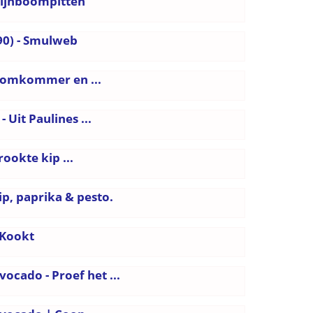
pijnboompitten
90) - Smulweb
 komkommer en ...
 Uit Paulines ...
okte kip ...
, paprika & pesto.
mKookt
ocado - Proef het ...