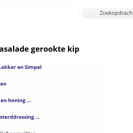
Zoekopdrach
asalade gerookte kip
 Lekker en Simpel
ten
en honing ...
terddressing ...