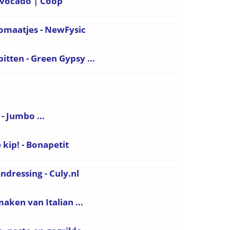
avocado | Coop
omaatjes - NewFysic
tten - Green Gypsy ...
- Jumbo ...
kip! - Bonapetit
dressing - Culy.nl
aken van Italian ...