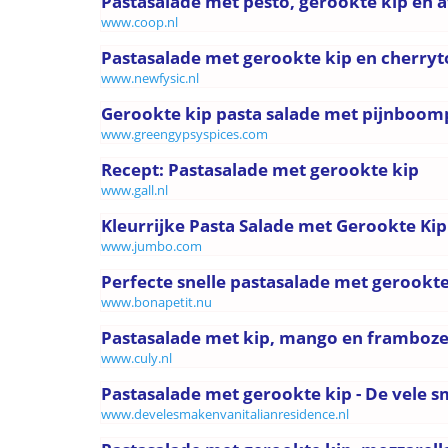
Pastasalade met pesto, gerookte kip en 
www.coop.nl
Pastasalade met gerookte kip en cherryt
www.newfysic.nl
Gerookte kip pasta salade met pijnboompi
www.greengypsyspices.com
Recept: Pastasalade met gerookte kip
www.gall.nl
Kleurrijke Pasta Salade met Gerookte Kip 
www.jumbo.com
Perfecte snelle pastasalade met gerookte 
www.bonapetit.nu
Pastasalade met kip, mango en frambozen
www.culy.nl
Pastasalade met gerookte kip - De vele sm
www.develesmakenvanitalianresidence.nl