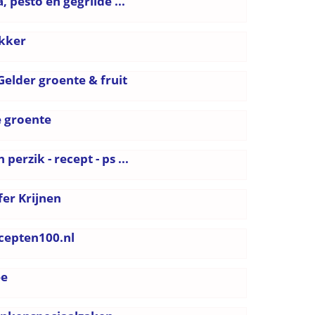
 pesto en gegrilde ...
ekker
Gelder groente & fruit
e groente
erzik - recept - ps ...
er Krijnen
ecepten100.nl
ee