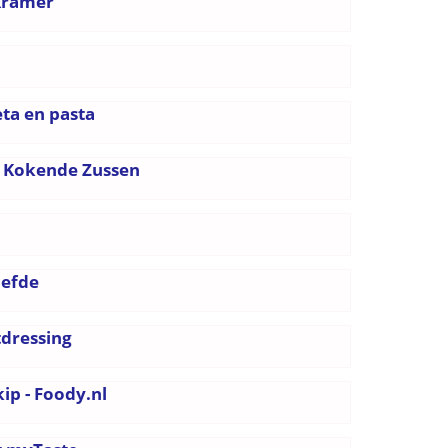
 Kramer
eta en pasta
e Kokende Zussen
iefde
tdressing
ip - Foody.nl