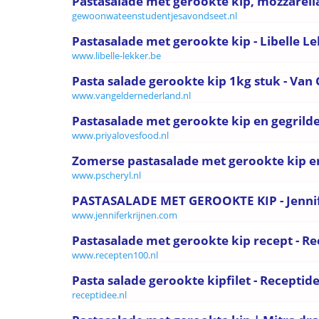
Pastasalade met gerookte kip, mozzarella,
gewoonwateenstudentjesavondseet.nl
Pastasalade met gerookte kip - Libelle L
www.libelle-lekker.be
Pasta salade gerookte kip 1kg stuk - Van 
www.vangeldernederland.nl
Pastasalade met gerookte kip en gegrild
www.priyalovesfood.nl
Zomerse pastasalade met gerookte kip en p
www.pscheryl.nl
PASTASALADE MET GEROOKTE KIP - Jennif
www.jenniferkrijnen.com
Pastasalade met gerookte kip recept - R
www.recepten100.nl
Pasta salade gerookte kipfilet - Receptid
receptidee.nl