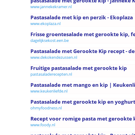
pastasalade met gerookte kip - Janneke
www.jannekekramer.nl
Pastasalade met kip en perzik - Ekoplaza
www.ekoplaza.nl
Frisse groentesalade met gerookte kip, f
dagelijksekost.een.be
Pastasalade met Gerookte Kip recept - d
www.dekokendezussen.nl
Fruitige pastasalade met gerookte kip
pastasaladerecepten.nl
Pastasalade met mango en kip | Keukenl
www.keukenliefde.nl
Pastasalade met gerookte kip en yoghur
ohmyfoodness.nl
Recept voor romige pasta met gerookte k
www.foody.nl