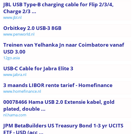
JBL USB Type-B charging cable for Flip 2/3/4,
Charge 2/3 ...
www.jbl.nl
Orbitkey 2.0 USB-3 8GB
www.penworld.nl
Treinen van Yelhanka Jn naar Coimbatore vanaf
USD 3.00
12go.asia
USB-C Cable for Jabra Elite 3
www.jabra.nl
3 maands LIBOR rente tarief - Homefinance
www.homefinance.nl
00078466 Hama USB 2.0 Extensie kabel, gold
plated, double ...
nl.hama.com
JPM BetaBuilders US Treasury Bond 1-3 yr UCITS
ETF - USD (acc ...