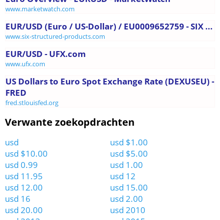
www.marketwatch.com
EUR/USD (Euro / US-Dollar) / EU0009652759 - SIX ...
www.six-structured-products.com
EUR/USD - UFX.com
www.ufx.com
US Dollars to Euro Spot Exchange Rate (DEXUSEU) -
FRED
fred.stlouisfed.org
Verwante zoekopdrachten
usd
usd $1.00
usd $10.00
usd $5.00
usd 0.99
usd 1.00
usd 11.95
usd 12
usd 12.00
usd 15.00
usd 16
usd 2.00
usd 20.00
usd 2010