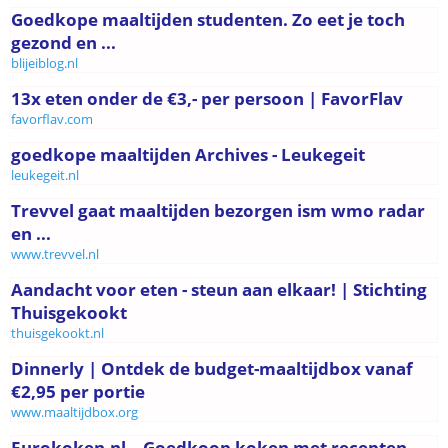
Goedkope maaltijden studenten. Zo eet je toch
gezond en ...
blijeiblog.nl
13x eten onder de €3,- per persoon | FavorFlav
favorflav.com
goedkope maaltijden Archives - Leukegeit
leukegeit.nl
Trevvel gaat maaltijden bezorgen ism wmo radar
en ...
www.trevvel.nl
Aandacht voor eten - steun aan elkaar! | Stichting
Thuisgekookt
thuisgekookt.nl
Dinnerly | Ontdek de budget-maaltijdbox vanaf
€2,95 per portie
www.maaltijdbox.org
Eurokoken.nl – Goedkoop koken met recepten